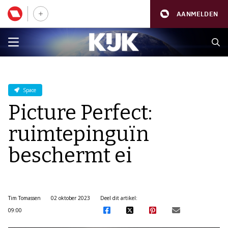
AANMELDEN
Space
Picture Perfect:
ruimtepinguïn
beschermt ei
Tim Tomassen
02 oktober 2023
Deel dit artikel:
09:00