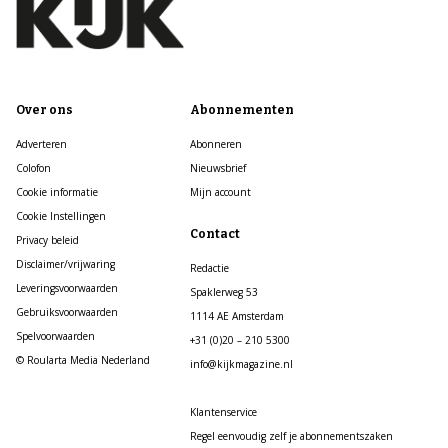
Over ons
Abonnementen
Adverteren
Abonneren
Colofon
Nieuwsbrief
Cookie informatie
Mijn account
Cookie Instellingen
Contact
Privacy beleid
Disclaimer/vrijwaring
Redactie
Leveringsvoorwaarden
Spaklerweg 53
Gebruiksvoorwaarden
1114 AE Amsterdam
Spelvoorwaarden
+31 (0)20 – 210 5300
© Roularta Media Nederland
info@kijkmagazine.nl
Klantenservice
Regel eenvoudig zelf je abonnementszaken