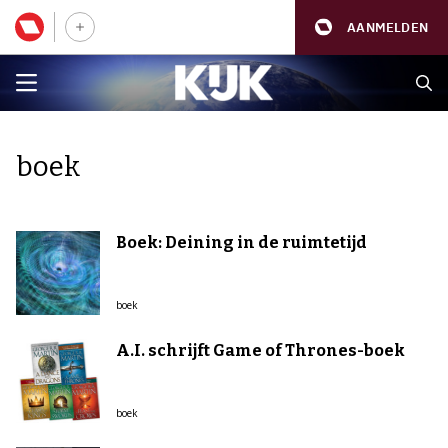
AANMELDEN
boek
Boek: Deining in de ruimtetijd
boek
A.I. schrijft Game of Thrones-boek
boek