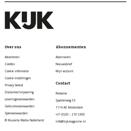
Over ons
Abonnementen
Adverteren
Abonneren
Colofon
Nieuwsbrief
Cookie informatie
Mijn account
Cookie Instellingen
Contact
Privacy beleid
Disclaimer/vrijwaring
Redactie
Leveringsvoorwaarden
Spaklerweg 53
Gebruiksvoorwaarden
1114 AE Amsterdam
Spelvoorwaarden
+31 (0)20 – 210 5300
© Roularta Media Nederland
info@kijkmagazine.nl