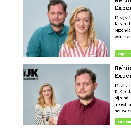
Belui
Expe
In KIJK:
KIJK-red
bijzonde
beluister
experi
Belui
Expe
In KIJK:
KIJK-red
bijzonde
meest n
het woor
einstein