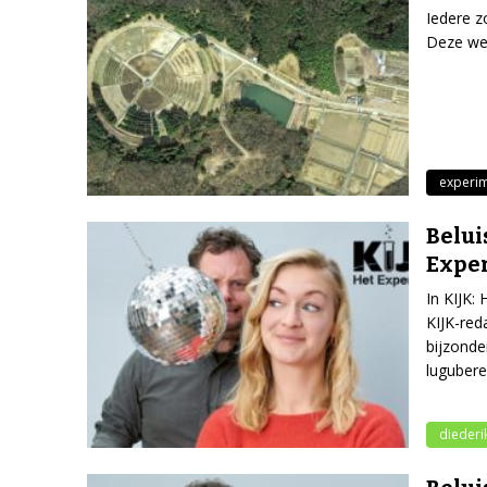
Iedere z
Deze wee
experi
Belui
Expe
In KIJK:
KIJK-red
bijzonde
lugubere
diederik