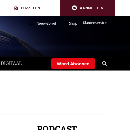
PUZZELEN
AANMELDEN
Klantenservice
Nieuwsbrief
Shop
 DIGITAAL
Word Abonnee
PODCAST