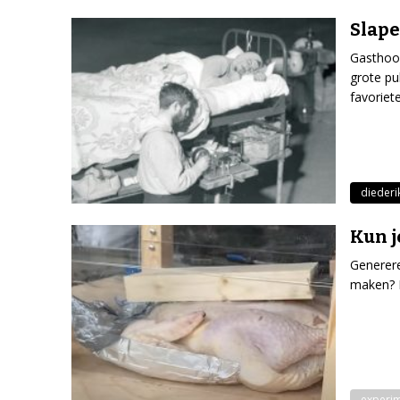
Slape
Gasthoof
grote pu
favoriete
diederik
Kun j
Generere
maken? D
experi