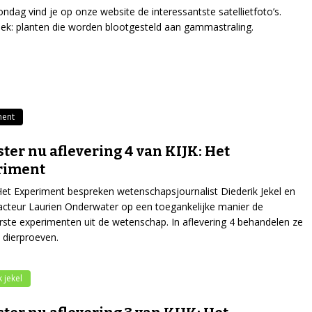
ondag vind je op onze website de interessantste satellietfoto’s.
k: planten die worden blootgesteld aan gammastraling.
ment
ster nu aflevering 4 van KIJK: Het
riment
 Het Experiment bespreken wetenschapsjournalist Diederik Jekel en
acteur Laurien Onderwater op een toegankelijke manier de
rste experimenten uit de wetenschap. In aflevering 4 behandelen ze
 dierproeven.
 jekel