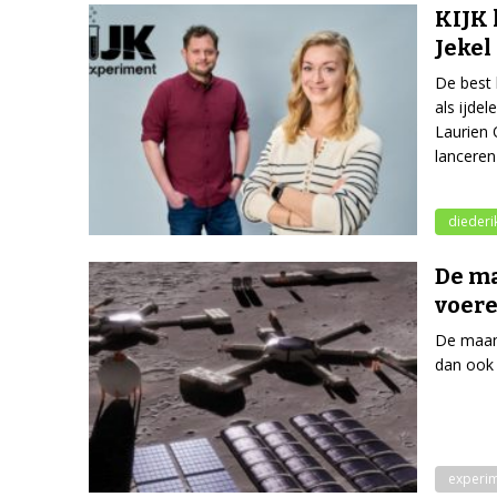
KIJK 
Jekel
De best 
als ijde
Laurien 
lanceren
diederik
De ma
voer
De maan 
dan ook 
experi