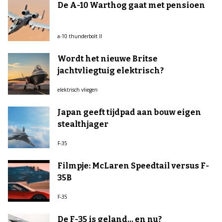
De A-10 Warthog gaat met pensioen
a-10 thunderbolt II
Wordt het nieuwe Britse
jachtvliegtuig elektrisch?
elektrisch vliegen
Japan geeft tijdpad aan bouw eigen
stealthjager
F-35
Filmpje: McLaren Speedtail versus F-
35B
F-35
De F-35 is geland... en nu?