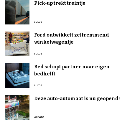
Pick-up trekt treintje
auto's
Ford ontwikkelt zelfremmend
winkelwagentje
auto's
Bed schopt partner naar eigen
bedhelft
auto's
Deze auto-automaat is nu geopend!
Alibaba