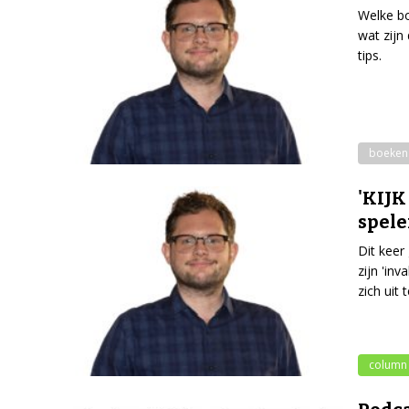
Welke bo
wat zijn
tips.
boeken
'KIJK
spele
Dit keer
zijn 'in
zich uit
column