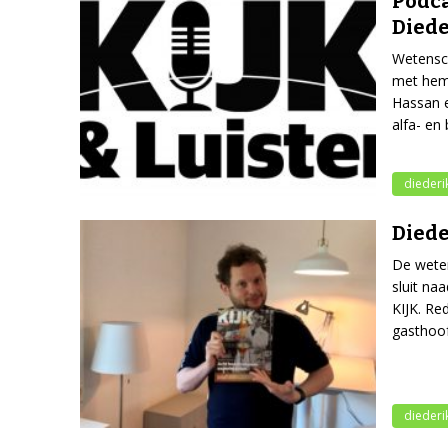
Podca
Diede
Wetensch
met hem 
Hassan e
alfa- en
diederik
Diede
De weten
sluit na
KIJK. Re
gasthoof
diederik