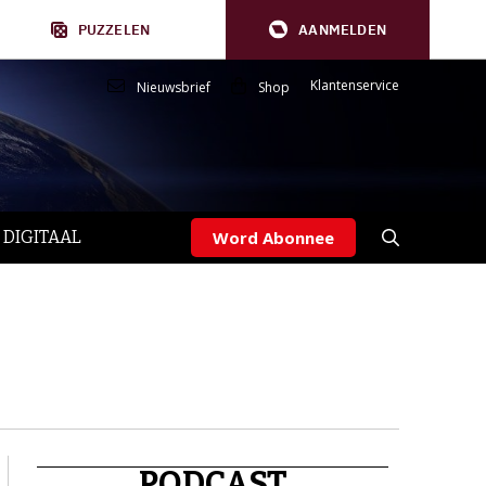
PUZZELEN
AANMELDEN
Klantenservice
Nieuwsbrief
Shop
 DIGITAAL
Word Abonnee
PODCAST