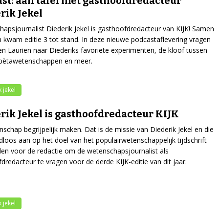
st: aan tafel met gasthoofdredacteur
rik Jekel
apsjournalist Diederik Jekel is gasthoofdredacteur van KIJK! Samen
kwam editie 3 tot stand. In deze nieuwe podcastaflevering vragen
n Laurien naar Diederiks favoriete experimenten, de kloof tussen
 bètawetenschappen en meer.
 jekel
rik Jekel is gasthoofdredacteur KIJK
schap begrijpelijk maken. Dat is de missie van Diederik Jekel en die
adloos aan op het doel van het populairwetenschappelijk tijdschrift
den voor de redactie om de wetenschapsjournalist als
dredacteur te vragen voor de derde KIJK-editie van dit jaar.
 jekel