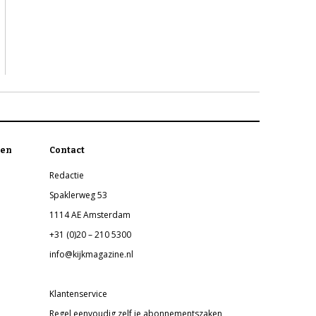
en
Contact
Redactie
Spaklerweg 53
1114 AE Amsterdam
+31 (0)20 – 210 5300
info@kijkmagazine.nl
Klantenservice
Regel eenvoudig zelf je abonnementszaken