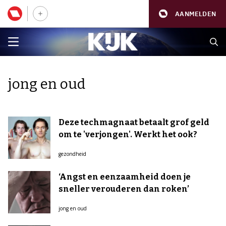
AANMELDEN
jong en oud
Deze techmagnaat betaalt grof geld
om te 'verjongen'. Werkt het ook?
gezondheid
‘Angst en eenzaamheid doen je
sneller verouderen dan roken’
jong en oud