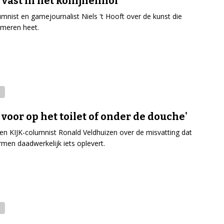
t vast in het konijnenhol'
umnist en gamejournalist Niels 't Hooft over de kunst die
meren heet.
 voor op het toilet of onder de douche'
en KIJK-columnist Ronald Veldhuizen over de misvatting dat
rmen daadwerkelijk iets oplevert.