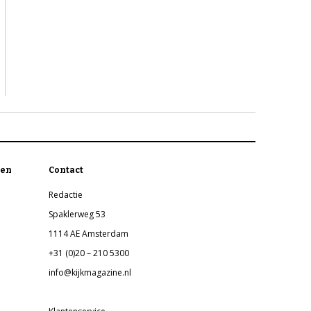
en
Contact
Redactie
Spaklerweg 53
1114 AE Amsterdam
+31 (0)20 – 210 5300
info@kijkmagazine.nl