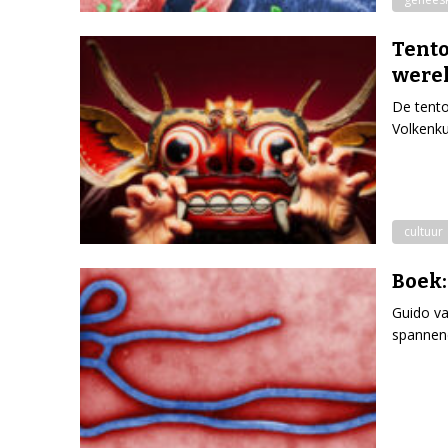
Tento
were
De tento
Volkenku
cultuur
Boek:
Guido va
spannend