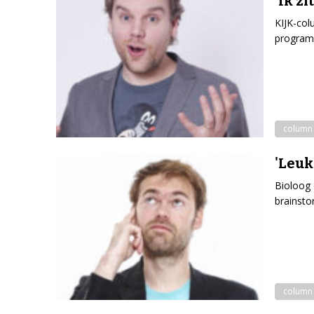
'Ik zi
KIJK-col
program
column
'Leuk
Bioloog 
brainsto
column