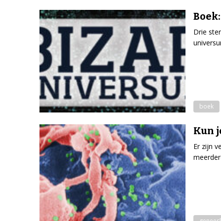
Boek:
Drie ste
universu
boek
Kun j
Er zijn 
meerdere
genees