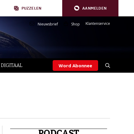
PUZZELEN
AANMELDEN
Klantenservice
Nieuwsbrief
Shop
 DIGITAAL
Word Abonnee
PODCAST