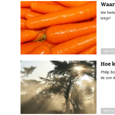
Waaro
We herke
tintje?
KIJK 10
Hoe k
Philip B
de zon d
KIJK 10