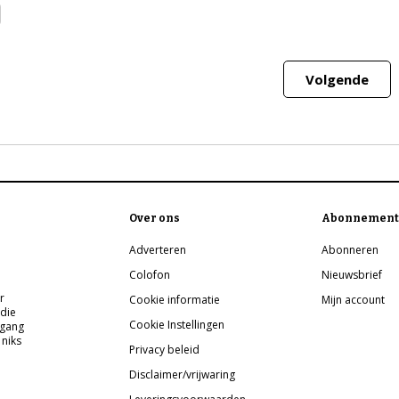
Volgende
Over ons
Abonnement
Adverteren
Abonneren
Colofon
Nieuwsbrief
r
Cookie informatie
Mijn account
 die
Cookie Instellingen
pgang
 niks
Privacy beleid
Disclaimer/vrijwaring