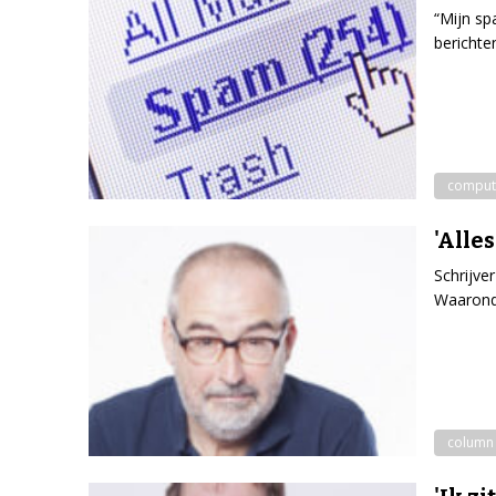
“Mijn sp
berichte
comput
'Alles
Schrijve
Waaronde
column