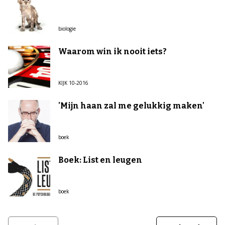
biologie
Waarom win ik nooit iets?
KIJK 10-2016
'Mijn haan zal me gelukkig maken'
boek
Boek: List en leugen
boek