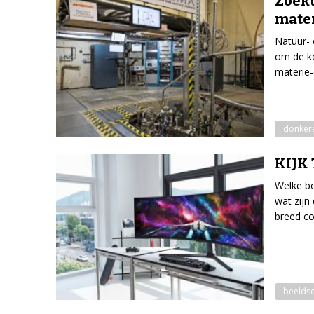
Zoekt
mate
Natuur- 
om de ko
materie-
donker
KIJK 
Welke bo
wat zijn
breed c
beelds