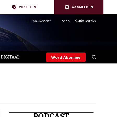
PUZZELEN
AANMELDEN
Klantenservice
Nieuwsbrief
Shop
 DIGITAAL
Word Abonnee
PODCAST