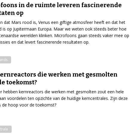
foons in de ruimte leveren fascinerende
taten op
 dat Mars rood is, Venus een giftige atmosfeer heeft en dat het
ud is op Jupitermaan Europa. Maar we weten ook steeds beter hoe
tenaardse werelden klinken. Microfoons gaan steeds vaker mee op
ssies en dat levert fascinerende resultaten op.
ards
kernreactors die werken met gesmolten
de toekomst?
r hebben kernreactors die werken met gesmolten zout een hele
 aan voordelen ten opzichte van de huidige kerncentrales. Zijn deze
s de hoop voor de toekomst?
trale