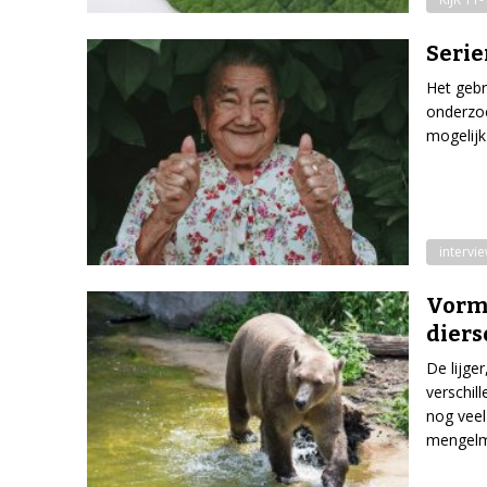
Serie
Het gebr
onderzoe
mogelijk 
intervi
Vorme
diers
De lijge
verschil
nog veel
mengelm