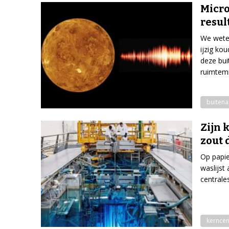
Micro
resul
We weten
ijzig ko
deze bui
ruimtemi
buitena
Zijn 
zout 
Op papie
waslijst
centrale
kerncen