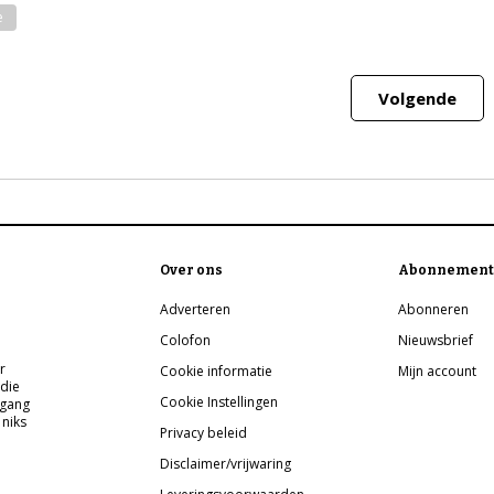
e
Volgende
Over ons
Abonnement
Adverteren
Abonneren
Colofon
Nieuwsbrief
r
Cookie informatie
Mijn account
 die
Cookie Instellingen
pgang
 niks
Privacy beleid
Disclaimer/vrijwaring