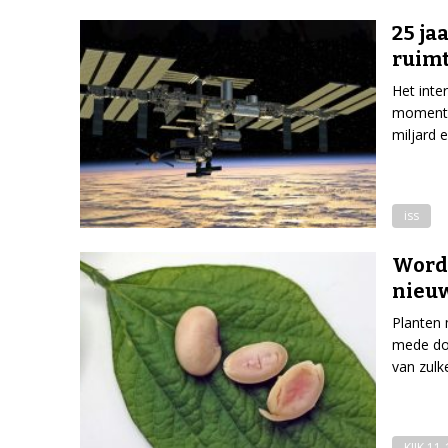
25 ja
ruimt
Het inte
moment o
miljard 
iss
Worde
nieuw
Planten m
mede doo
van zulk
KIJK 11