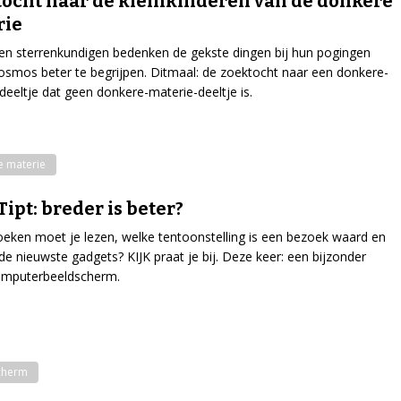
ocht naar de kleinkinderen van de donkere
rie
en sterrenkundigen bedenken de gekste dingen bij hun pogingen
smos beter te begrijpen. Ditmaal: de zoektocht naar een donkere-
deeltje dat geen donkere-materie-deeltje is.
e materie
Tipt: breder is beter?
eken moet je lezen, welke tentoonstelling is een bezoek waard en
 de nieuwste gadgets? KIJK praat je bij. Deze keer: een bijzonder
omputerbeeldscherm.
cherm