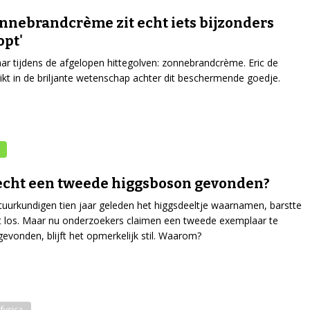
onnebrandcrème zit echt iets bijzonders
opt'
r tijdens de afgelopen hittegolven: zonnebrandcrème. Eric de
uikt in de briljante wetenschap achter dit beschermende goedje.
 echt een tweede higgsboson gevonden?
uurkundigen tien jaar geleden het higgsdeeltje waarnamen, barstte
t los. Maar nu onderzoekers claimen een tweede exemplaar te
evonden, blijft het opmerkelijk stil. Waarom?
fysica