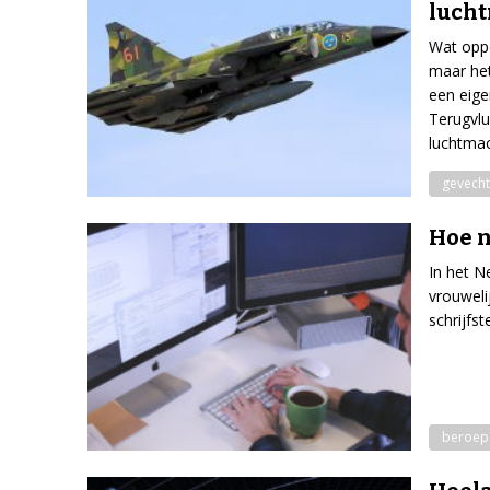
luch
Wat oppe
maar het
een eigen
Terugvlu
luchtmac
gevecht
Hoe n
In het 
vrouweli
schrijfst
beroep