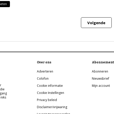
neten
Volgende
Over ons
Abonnement
Adverteren
Abonneren
Colofon
Nieuwsbrief
r
Cookie informatie
Mijn account
 die
Cookie Instellingen
pgang
 niks
Privacy beleid
Disclaimer/vrijwaring