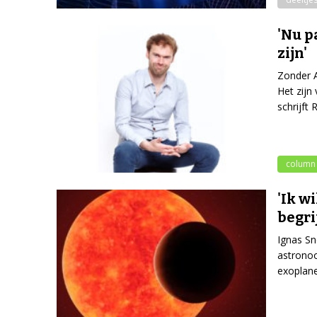
'Nu p
zijn'
Zonder A
Het zijn
schrijft
column
'Ik w
begri
Ignas Sn
astronoo
exoplane