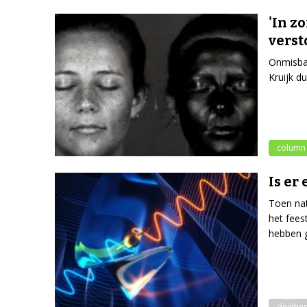
'In z
verst
Onmisbaa
Kruijk d
column
Is er
Toen nat
het fees
hebben g
deeltjes