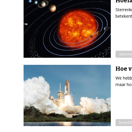
Hoela
Sterrenk
betekent 
astron
Hoe v
We hebbe
maar hoe
brands