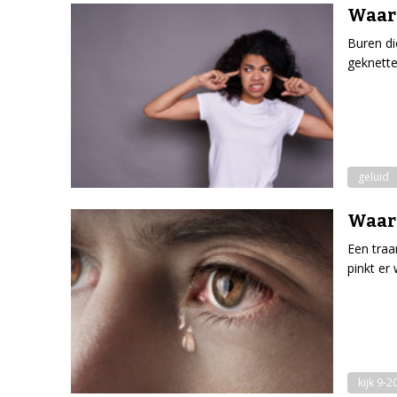
Waard
Buren di
geknette
geluid
Waar
Een traa
pinkt er
kijk 9-2