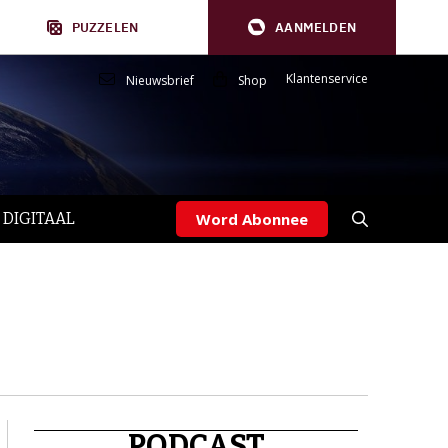
PUZZELEN
AANMELDEN
Klantenservice
Nieuwsbrief
Shop
 DIGITAAL
Word Abonnee
PODCAST