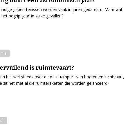
ng duurt een astronomisch jaar?
undige gebeurtenissen worden vaak in jaren gedateerd. Maar wat
het begrip ‘jaar’ in zulke gevallen?
omie
ervuilend is ruimtevaart?
n het wel steeds over de milieu-impact van boeren en luchtvaart,
 zit het met al die ruimteraketten die worden gelanceerd?
tof