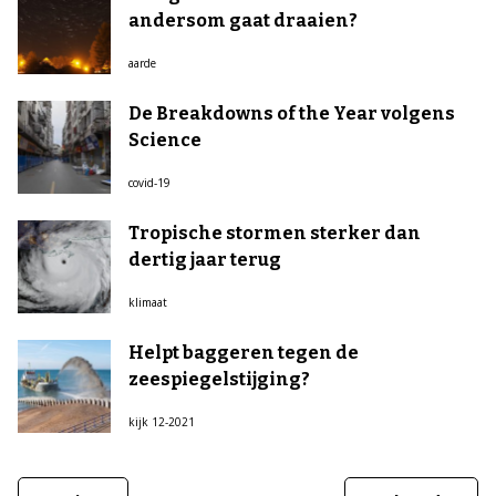
andersom gaat draaien?
aarde
De Breakdowns of the Year volgens
Science
covid-19
Tropische stormen sterker dan
dertig jaar terug
klimaat
Helpt baggeren tegen de
zeespiegelstijging?
kijk 12-2021