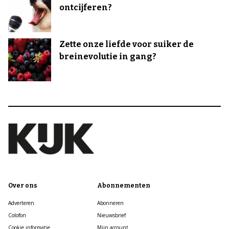
ontcijferen?
Zette onze liefde voor suiker de
breinevolutie in gang?
Over ons
Abonnementen
Adverteren
Abonneren
Colofon
Nieuwsbrief
Cookie informatie
Mijn account