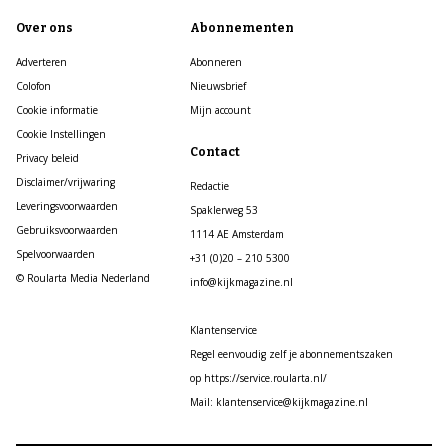
Over ons
Abonnementen
Adverteren
Abonneren
Colofon
Nieuwsbrief
Cookie informatie
Mijn account
Cookie Instellingen
Contact
Privacy beleid
Disclaimer/vrijwaring
Redactie
Leveringsvoorwaarden
Spaklerweg 53
Gebruiksvoorwaarden
1114 AE Amsterdam
Spelvoorwaarden
+31 (0)20 – 210 5300
© Roularta Media Nederland
info@kijkmagazine.nl
Klantenservice
Regel eenvoudig zelf je abonnementszaken
op https://service.roularta.nl/
Mail: klantenservice@kijkmagazine.nl