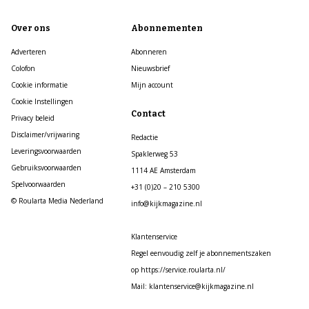
Over ons
Abonnementen
Adverteren
Abonneren
Colofon
Nieuwsbrief
Cookie informatie
Mijn account
Cookie Instellingen
Contact
Privacy beleid
Disclaimer/vrijwaring
Redactie
Leveringsvoorwaarden
Spaklerweg 53
Gebruiksvoorwaarden
1114 AE Amsterdam
Spelvoorwaarden
+31 (0)20 – 210 5300
© Roularta Media Nederland
info@kijkmagazine.nl
Klantenservice
Regel eenvoudig zelf je abonnementszaken
op https://service.roularta.nl/
Mail: klantenservice@kijkmagazine.nl