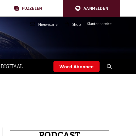
PUZZELEN
AANMELDEN
Klantenservice
Nieuwsbrief
Shop
 DIGITAAL
Word Abonnee
PODCAST