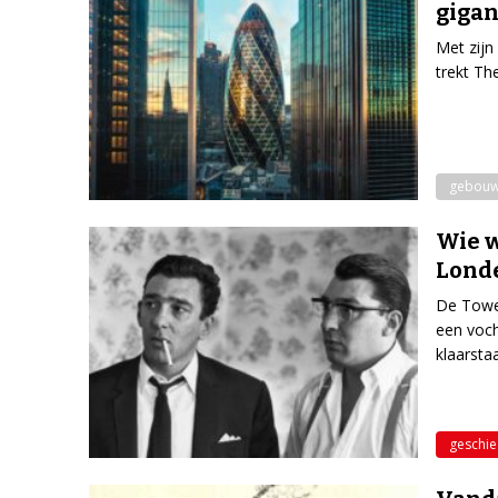
gigan
Met zijn
trekt Th
gebou
Wie w
Lond
De Tower
een voch
klaarsta
geschie