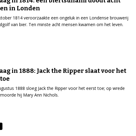
ag in 1814: een biertsunami doodt acht
en in Londen
tober 1814 veroorzaakte een ongeluk in een Londense brouwerij
dgolf van bier. Ten minste acht mensen kwamen om het leven.
ag in 1888: Jack the Ripper slaat voor het
 toe
gustus 1888 sloeg Jack the Ripper voor het eerst toe; op wrede
rmoorde hij Mary Ann Nichols.