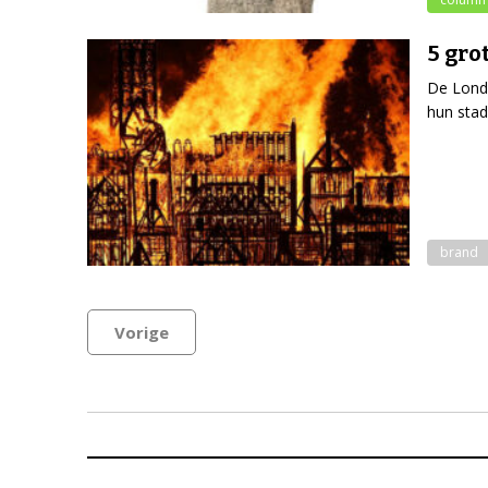
5 gro
De Londe
hun stad
brand
Vorige