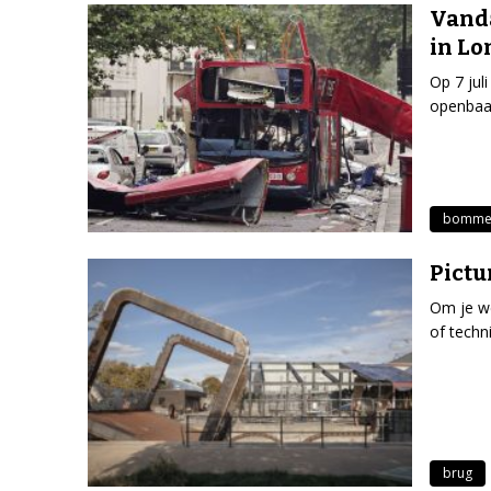
Vanda
in L
Op 7 jul
openbaar
bomme
Pictu
Om je we
of techn
brug