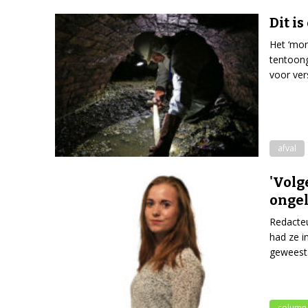
Dit i
Het ‘mon
tentoon
voor ver
afval
'Volg
ongel
Redacteu
had ze i
geweest
column