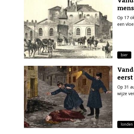
Vanda
mens
Op 17 ok
een vloe
bier
Vanda
eerst
Op 31 au
wijze ve
londen