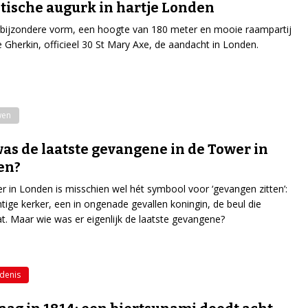
tische augurk in hartje Londen
 bijzondere vorm, een hoogte van 180 meter en mooie raampartij
e Gherkin, officieel 30 St Mary Axe, de aandacht in Londen.
wen
as de laatste gevangene in de Tower in
en?
 in Londen is misschien wel hét symbool voor ‘gevangen zitten’:
tige kerker, een in ongenade gevallen koningin, de beul die
at. Maar wie was er eigenlijk de laatste gevangene?
denis