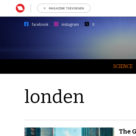
MAGAZINE TOEVOEGEN
facebook
instagram
X
SCIENCE
londen
The G