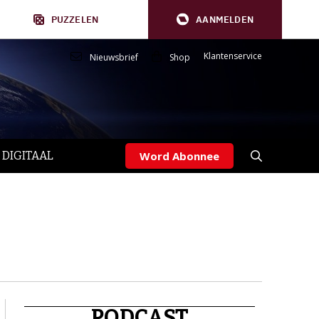
PUZZELEN
AANMELDEN
Klantenservice
Nieuwsbrief
Shop
 DIGITAAL
Word Abonnee
PODCAST