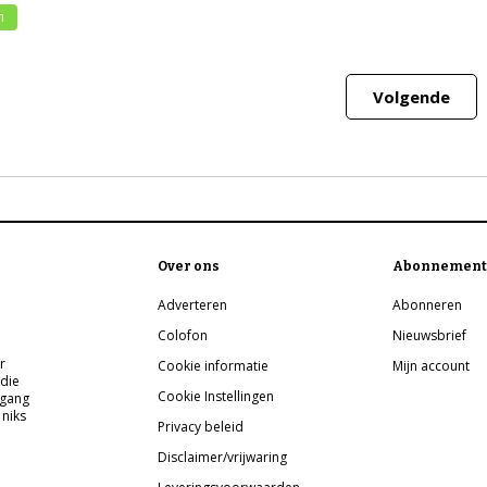
h
Volgende
Over ons
Abonnement
Adverteren
Abonneren
Colofon
Nieuwsbrief
r
Cookie informatie
Mijn account
 die
Cookie Instellingen
pgang
 niks
Privacy beleid
Disclaimer/vrijwaring