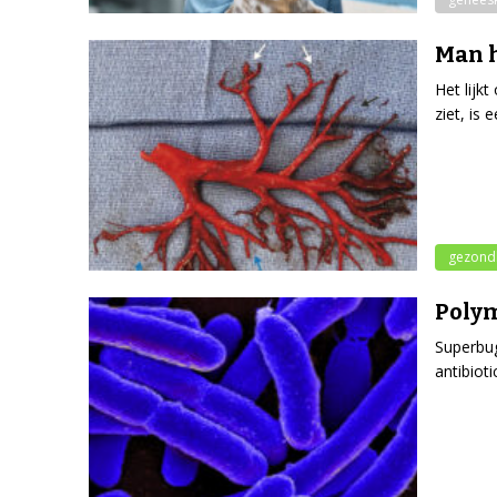
Man 
Het lijk
ziet, is
gezond
Polym
Superbug
antibioti