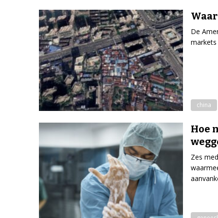
Waaro
De Ameri
markets 
china
Hoe 
wegg
Zes medi
waarmee
aanvanke
genees