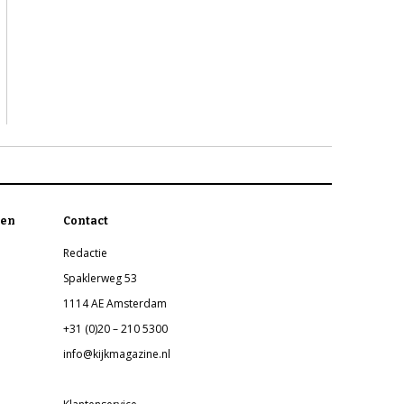
en
Contact
Redactie
Spaklerweg 53
1114 AE Amsterdam
+31 (0)20 – 210 5300
info@kijkmagazine.nl