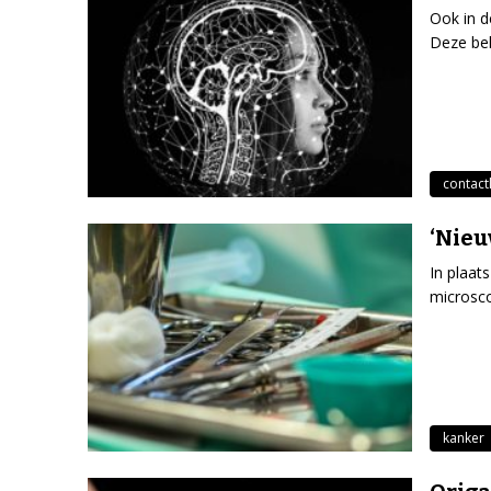
Ook in d
Deze beh
contact
‘Nieu
In plaat
microsco
kanker