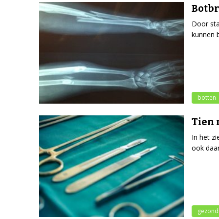
Botbr
Door sta
kunnen b
botten
Tien 
In het z
ook daar
gezond