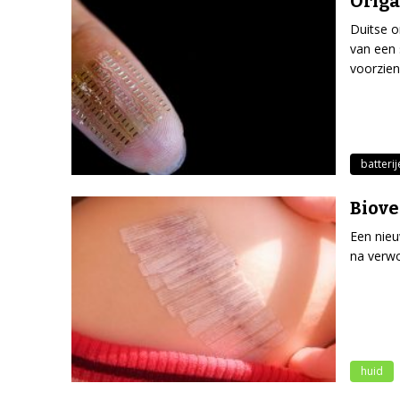
Origa
Duitse o
van een 
voorzien
batterij
Biove
Een nie
na verwo
huid