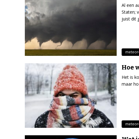
Al een a
Staten; 
juist dit
meteor
Hoe w
Het is k
maar hoe
meteor