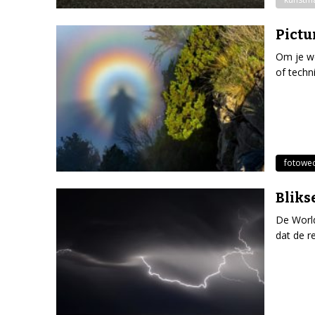
Pictu
Om je we
of techn
fotowed
Bliks
De Worl
dat de r