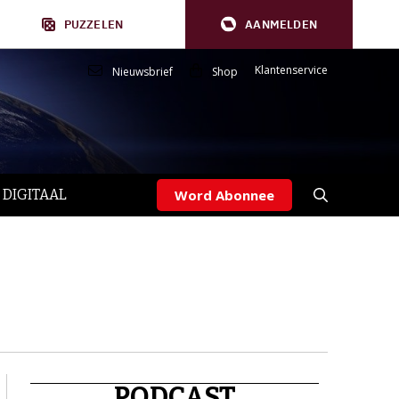
PUZZELEN
AANMELDEN
Klantenservice
Nieuwsbrief
Shop
 DIGITAAL
Word Abonnee
PODCAST