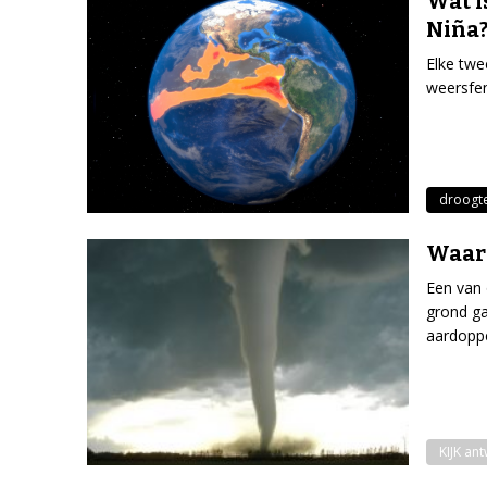
Wat i
Niña
Elke twe
weersfen
droogt
Waaro
Een van 
grond ga
aardoppe
KIJK an