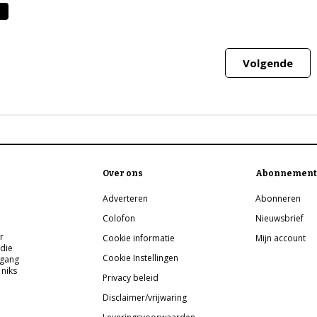
Volgende
Over ons
Abonnement
Adverteren
Abonneren
Colofon
Nieuwsbrief
r
Cookie informatie
Mijn account
 die
Cookie Instellingen
pgang
 niks
Privacy beleid
Disclaimer/vrijwaring