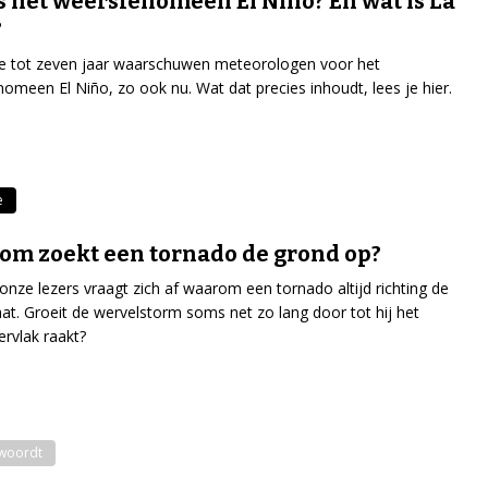
s het weersfenomeen El Niño? En wat is La
?
e tot zeven jaar waarschuwen meteorologen voor het
omeen El Niño, zo ook nu. Wat dat precies inhoudt, lees je hier.
e
m zoekt een tornado de grond op?
onze lezers vraagt zich af waarom een tornado altijd richting de
at. Groeit de wervelstorm soms net zo lang door tot hij het
rvlak raakt?
twoordt