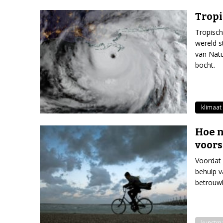
Tropi
Tropisch
wereld s
van Natu
bocht.
klimaat
Hoe 
voors
Voordat 
behulp v
betrouw
kunstmat