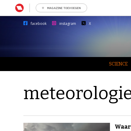
MAGAZINE TOEVOEGEN
facebook
instagram
X
SCIENCE
meteorologi
Waaro