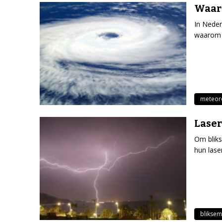
Waaro
In Neder
waarom e
meteor
Laser
Om bliks
hun lase
bliksem