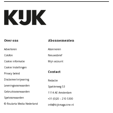
Over ons
Abonnementen
Adverteren
Abonneren
Colofon
Nieuwsbrief
Cookie informatie
Mijn account
Cookie Instellingen
Contact
Privacy beleid
Disclaimer/vrijwaring
Redactie
Leveringsvoorwaarden
Spaklerweg 53
Gebruiksvoorwaarden
1114 AE Amsterdam
Spelvoorwaarden
+31 (0)20 – 210 5300
© Roularta Media Nederland
info@kijkmagazine.nl