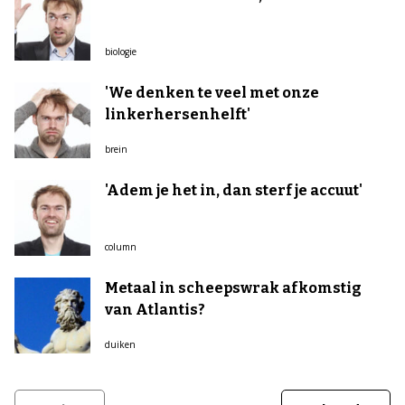
biologie
'We denken te veel met onze
linkerhersenhelft'
brein
'Adem je het in, dan sterf je accuut'
column
Metaal in scheepswrak afkomstig
van Atlantis?
duiken