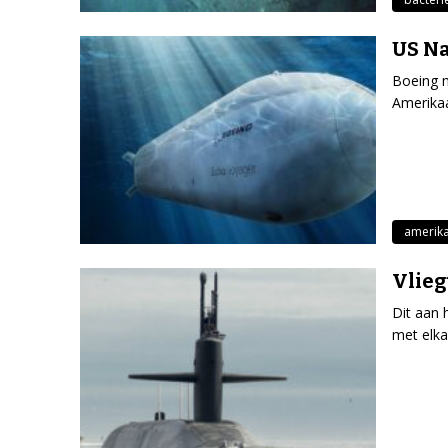
US Na
Boeing 
Amerikaa
amerik
Vlie
Dit aan 
met elka