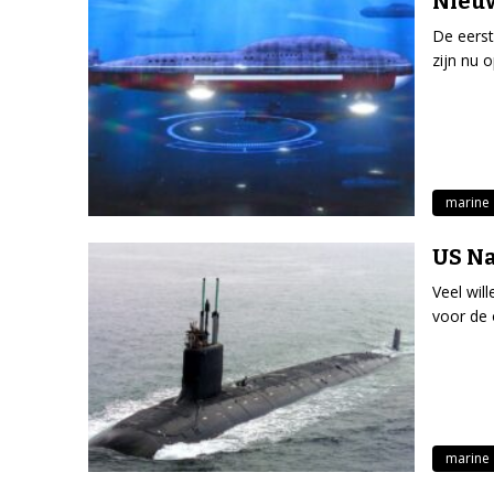
Nieuw
De eerst
zijn nu 
marine
US Na
Veel wil
voor de 
marine