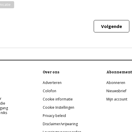
icatie
Volgende
Over ons
Abonnement
Adverteren
Abonneren
Colofon
Nieuwsbrief
r
Cookie informatie
Mijn account
 die
Cookie Instellingen
pgang
 niks
Privacy beleid
Disclaimer/vrijwaring