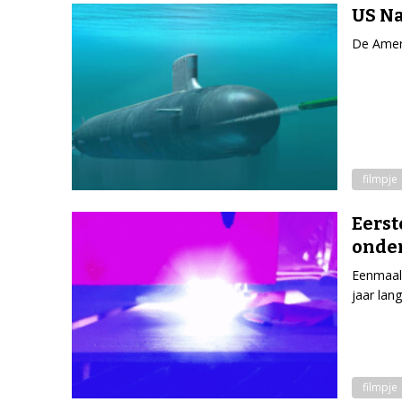
US Na
De Ameri
filmpje
Eerst
onde
Eenmaal 
jaar lan
filmpje