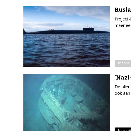
Rusla
Project-
meer een
marine
'Nazi
De olier
ook aan 
bacteri