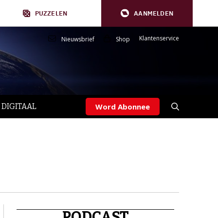
PUZZELEN
AANMELDEN
Klantenservice
Nieuwsbrief
Shop
 DIGITAAL
Word Abonnee
PODCAST