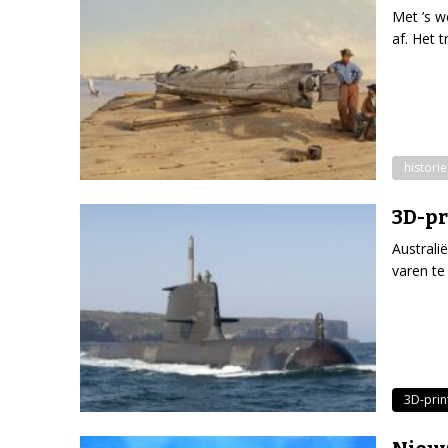
Met ’s w
af. Het 
historie
3D-pr
Australi
varen te
3D-prin