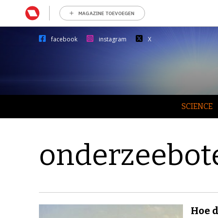
MAGAZINE TOEVOEGEN
facebook
instagram
X
SCIENCE
onderzeebot
Hoe d