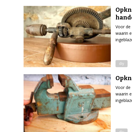
Opkna
hand
Voor de 
waarin e
ingeblaz
diy
Opkna
Voor de 
waarin e
ingeblaz
diy