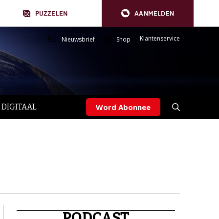
PUZZELEN
AANMELDEN
Klantenservice
Nieuwsbrief
Shop
 DIGITAAL
Word Abonnee
PODCAST