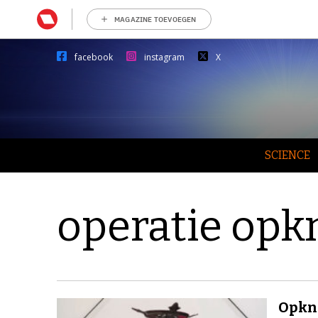
MAGAZINE TOEVOEGEN
facebook
instagram
X
SCIENCE
operatie opk
Opkn