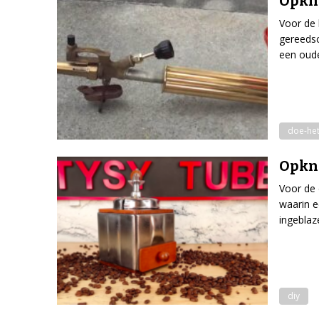
Opkna
Voor de 
gereedsc
een oud
doe-het
Opkna
Voor de 
waarin e
ingeblaz
diy