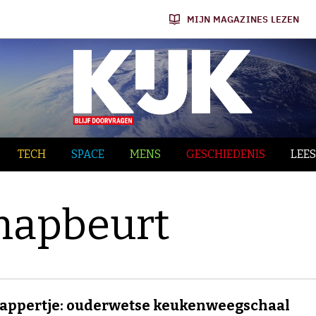
MIJN MAGAZINES LEZEN
TECH
SPACE
MENS
GESCHIEDENIS
LEES
napbeurt
appertje: ouderwetse keukenweegschaal