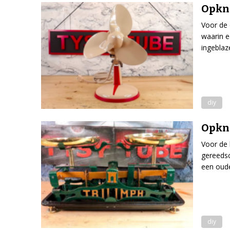
Opkna
Voor de 
waarin e
ingeblaz
diy
Opkna
Voor de 
gereedsc
een oud
diy