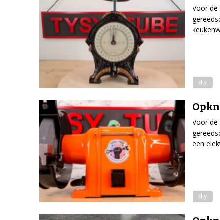
Voor de 
gereedsc
keukenw
diy
Opkna
Voor de 
gereedsc
een elek
diy