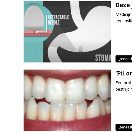
Deze 
Medicijn
een insl
genees
‘Pil 
Een prob
bestrijdi
genees