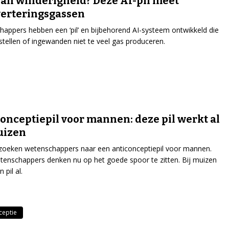
van winderigheid? Deze AI-pil meet
verteringsgassen
appers hebben een ‘pil’ en bijbehorend AI-systeem ontwikkeld die
stellen of ingewanden niet te veel gas produceren.
onceptiepil voor mannen: deze pil werkt al
uizen
 zoeken wetenschappers naar een anticonceptiepil voor mannen.
enschappers denken nu op het goede spoor te zitten. Bij muizen
 pil al.
ceptie