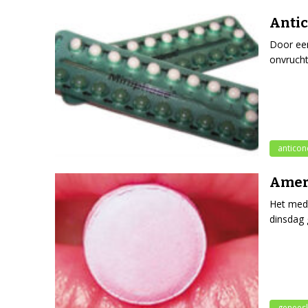
Antic
Door een
onvrucht
anticon
Ameri
Het medi
dinsdag 
genees