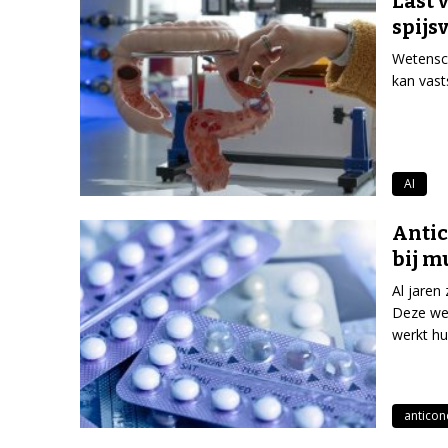
Last 
spijs
Wetensch
kan vast
AI
Antic
bij m
Al jaren
Deze wet
werkt hun
anticon