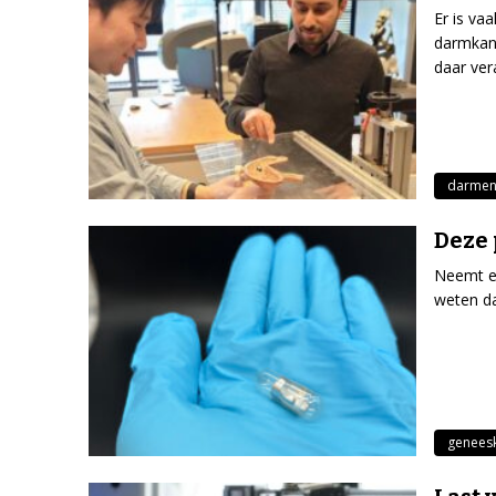
Er is va
darmkana
daar ver
darme
Deze 
Neemt ee
weten da
genees