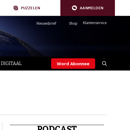
PUZZELEN
AANMELDEN
Klantenservice
Nieuwsbrief
Shop
 DIGITAAL
Word Abonnee
PODCAST