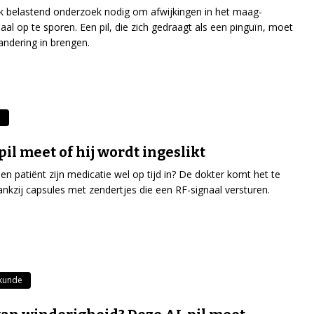
ak belastend onderzoek nodig om afwijkingen in het maag-
al op te sporen. Een pil, die zich gedraagt als een pinguïn, moet
andering in brengen.
n
pil meet of hij wordt ingeslikt
n patiënt zijn medicatie wel op tijd in? De dokter komt het te
nkzij capsules met zendertjes die een RF-signaal versturen.
kunde