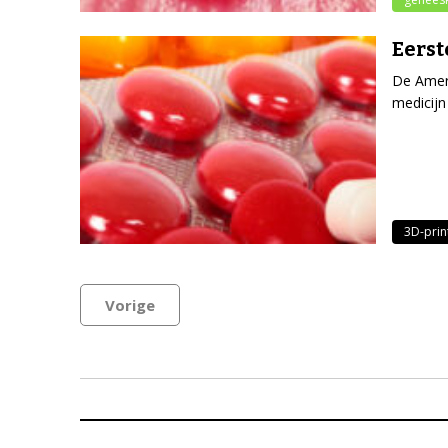
Eerst
De Ameri
medicijn
3D-prin
Vorige