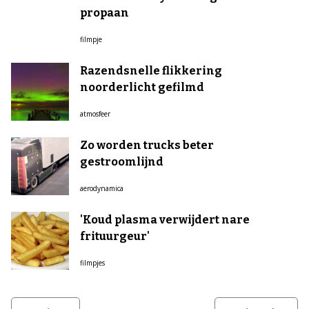
propaan
filmpje
Razendsnelle flikkering
noorderlicht gefilmd
atmosfeer
Zo worden trucks beter
gestroomlijnd
aerodynamica
'Koud plasma verwijdert nare
frituurgeur'
filmpjes