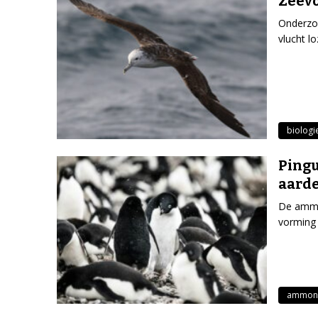
Zeevo
Onderzoe
vlucht l
biologi
Pingu
aarde
De ammon
vorming 
ammon