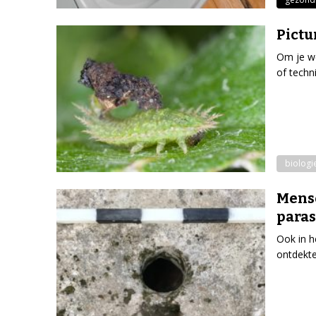
Pictu
Om je we
of techn
biologi
Mense
paras
Ook in h
ontdekt