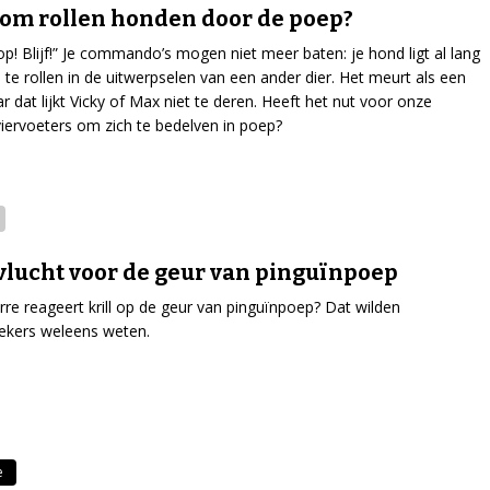
m rollen honden door de poep?
op! Blijf!” Je commando’s mogen niet meer baten: je hond ligt al lang
 te rollen in de uitwerpselen van een ander dier. Het meurt als een
r dat lijkt Vicky of Max niet te deren. Heeft het nut voor onze
iervoeters om zich te bedelven in poep?
 vlucht voor de geur van pinguïnpoep
rre reageert krill op de geur van pinguïnpoep? Dat wilden
ekers weleens weten.
e