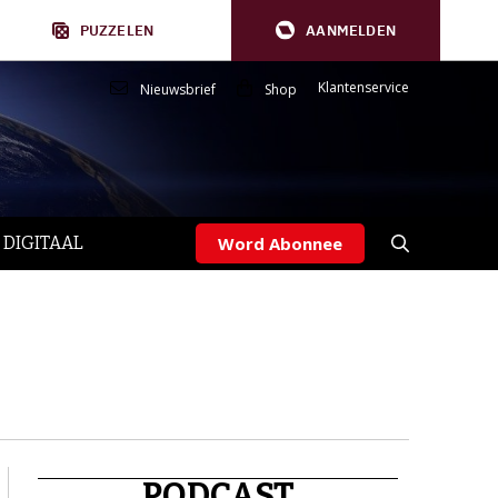
PUZZELEN
AANMELDEN
Klantenservice
Nieuwsbrief
Shop
 DIGITAAL
Word Abonnee
PODCAST