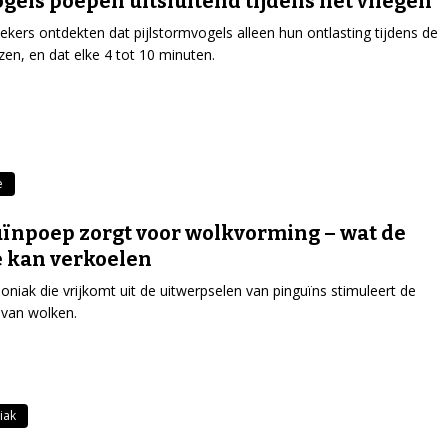
gels poepen uitsluitend tijdens het vliegen
kers ontdekten dat pijlstormvogels alleen hun ontlasting tijdens de
ozen, en dat elke 4 tot 10 minuten.
e
ïnpoep zorgt voor wolkvorming – wat de
 kan verkoelen
iak die vrijkomt uit de uitwerpselen van pinguïns stimuleert de
van wolken.
iak