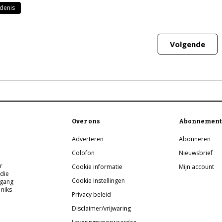
denis
Volgende
Over ons
Abonnement
Adverteren
Abonneren
Colofon
Nieuwsbrief
r
Cookie informatie
Mijn account
 die
Cookie Instellingen
pgang
 niks
Privacy beleid
Disclaimer/vrijwaring