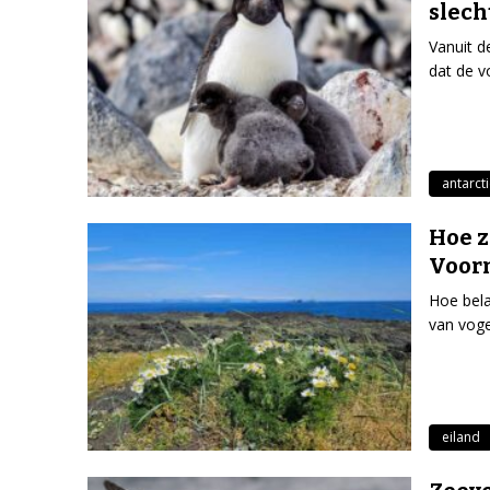
slech
Vanuit d
dat de v
antarct
Hoe z
Voorn
Hoe bela
van voge
eiland