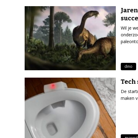
Jaren
succe
Wil je w
onderzoe
paleont
dino
Tech 
De start
maken va
gezond