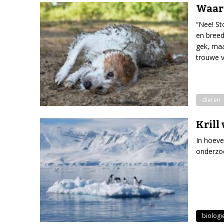
Waaro
“Nee! St
en breed
gek, maa
trouwe v
dieren
Krill
In hoeve
onderzo
biologi