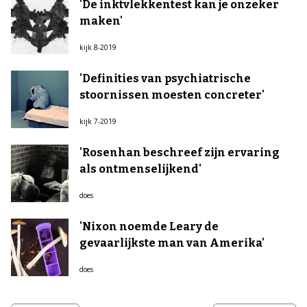
'De inktvlekkentest kan je onzeker
maken'
kijk 8-2019
'Definities van psychiatrische
stoornissen moesten concreter'
kijk 7-2019
'Rosenhan beschreef zijn ervaring
als ontmenselijkend'
does
'Nixon noemde Leary de
gevaarlijkste man van Amerika'
does