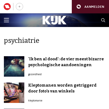
AANMELDEN
psychiatrie
'Ik ben al dood': de vier meest bizarre
psychologische aandoeningen
gezondheid
Kleptomanen worden getriggerd
door foto’s van winkels
kleptomanie