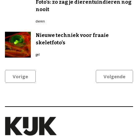
Foto's: zo zag je dierentuindieren nog
nooit
dieren
Nieuwe techniek voor fraaie
skeletfoto’s
gel
Vorige
Volgende