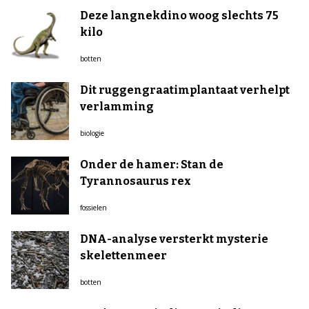
Deze langnekdino woog slechts 75
kilo
botten
Dit ruggengraatimplantaat verhelpt
verlamming
biologie
Onder de hamer: Stan de
Tyrannosaurus rex
fossielen
DNA-analyse versterkt mysterie
skelettenmeer
botten