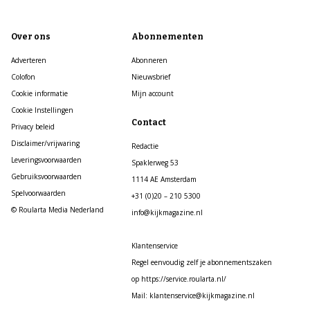
Over ons
Abonnementen
Adverteren
Abonneren
Colofon
Nieuwsbrief
Cookie informatie
Mijn account
Cookie Instellingen
Contact
Privacy beleid
Disclaimer/vrijwaring
Redactie
Leveringsvoorwaarden
Spaklerweg 53
Gebruiksvoorwaarden
1114 AE Amsterdam
Spelvoorwaarden
+31 (0)20 – 210 5300
© Roularta Media Nederland
info@kijkmagazine.nl
Klantenservice
Regel eenvoudig zelf je abonnementszaken
op https://service.roularta.nl/
Mail: klantenservice@kijkmagazine.nl