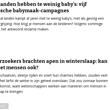
landen hebben te weinig baby's: vijf
rische babymaak-campagnes
al landen kampt al jaren met te weinig baby’s, met als gevolg een
rgrijzing. Hoe krijg je mensen aan de kinderen? Volgens sommige
s het antwoord reclame maken.
zoekers brachten apen in winterslaap: kan
met mensen ook?
chaatsen, sleetje rijden en snert hun charmes hebben, zouden veel
et liefst de winter in zijn geheel overslaan. Dat zou zomaar kunnen
oekomst, want wetenschappers werken aan manieren om mensen in
aap te brengen.
-2023