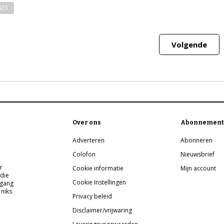
023
Volgende
Over ons
Abonnement
Adverteren
Abonneren
Colofon
Nieuwsbrief
r
Cookie informatie
Mijn account
 die
Cookie Instellingen
pgang
 niks
Privacy beleid
Disclaimer/vrijwaring