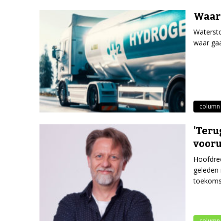
Waar 
Watersto
waar gaa
column
'Teru
vooru
Hoofdred
geleden 
toekomst
column