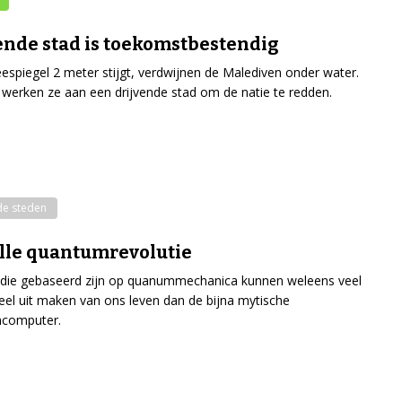
ende stad is toekomstbestendig
eespiegel 2 meter stijgt, verdwijnen de Malediven onder water.
erken ze aan een drijvende stad om de natie te redden.
de steden
ille quantumrevolutie
 die gebaseerd zijn op quanummechanica kunnen weleens veel
eel uit maken van ons leven dan de bijna mytische
computer.