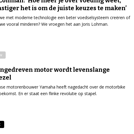
 Lohman: ‘Hoe meer je over voeding weet,
astiger het is om de juiste keuzes te maken’
we met moderne technologie een beter voedselsysteem creëren of
we vooral minderen? We vroegen het aan Joris Lohman.
ew
ngedreven motor wordt levenslange
ezel
nse motorenbouwer Yamaha heeft nagedacht over de motorbike
oekomst. En er staat een flinke revolutie op stapel.
t