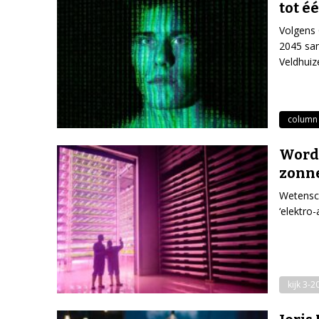
tot é
Volgens
2045 sam
Veldhuiz
column
Wordt
zonn
Wetensch
‘elektro
kijk 3-2