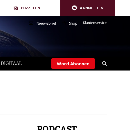
PUZZELEN
AANMELDEN
Klantenservice
Nieuwsbrief
Shop
 DIGITAAL
Word Abonnee
PODCAST