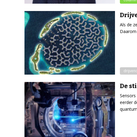
Drijv
Als de z
Daarom w
drijven
De st
Sensors
eerder d
quantum