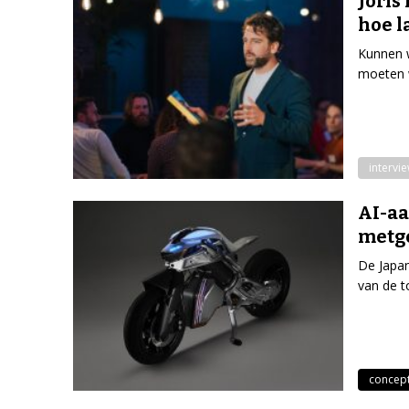
Joris
hoe l
Kunnen 
moeten 
intervi
AI-aa
metg
De Japa
van de t
concep