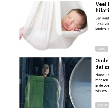
Veel 
hila
Een aant
forse ve
landen i
baby
Onder
dat 
Hoewel s
mensen h
in de t
wintersl
kijk 10