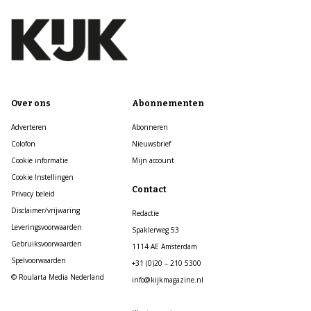
Over ons
Abonnementen
Adverteren
Abonneren
Colofon
Nieuwsbrief
Cookie informatie
Mijn account
Cookie Instellingen
Contact
Privacy beleid
Disclaimer/vrijwaring
Redactie
Leveringsvoorwaarden
Spaklerweg 53
Gebruiksvoorwaarden
1114 AE Amsterdam
Spelvoorwaarden
+31 (0)20 – 210 5300
© Roularta Media Nederland
info@kijkmagazine.nl