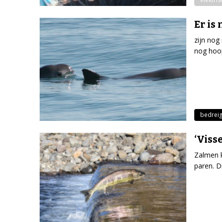
Er is
zijn nog
nog hoop
bedreig
‘Viss
Zalmen k
paren. D