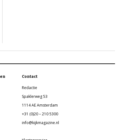
en
Contact
Redactie
Spaklerweg 53
1114 AE Amsterdam
+31 (0)20 – 210 5300
info@kijkmagazine.nl