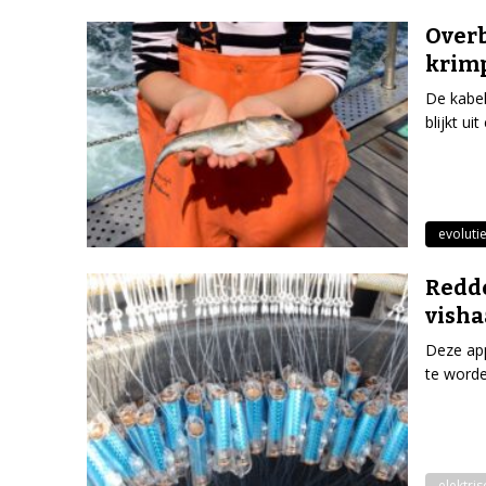
Overb
krim
De kabel
blijkt u
evoluti
Redde
visha
Deze app
te worde
elektri