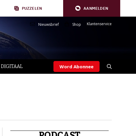
PUZZELEN
AANMELDEN
Klantenservice
Nieuwsbrief
Shop
 DIGITAAL
Word Abonnee
PODCAST