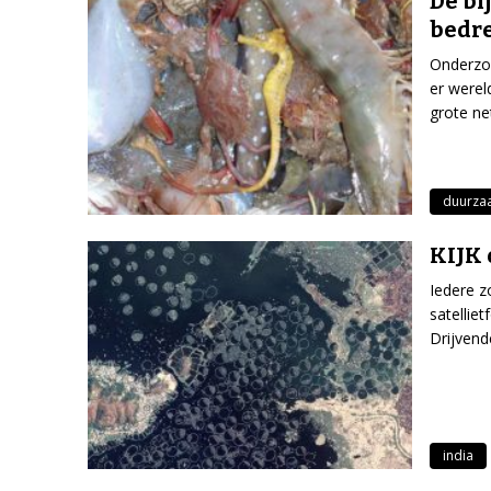
De bi
bedre
Onderzoe
er werel
grote ne
duurza
KIJK 
Iedere z
satellie
Drijvend
india