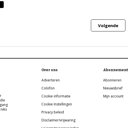
e
Volgende
Over ons
Abonnement
Adverteren
Abonneren
Colofon
Nieuwsbrief
r
Cookie informatie
Mijn account
 die
Cookie Instellingen
pgang
 niks
Privacy beleid
Disclaimer/vrijwaring