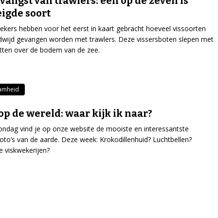
jvangst van trawlers: een op de zeven is
igde soort
kers hebben voor het eerst in kaart gebracht hoeveel vissoorten
dwijd gevangen worden met trawlers. Deze vissersboten slepen met
tten over de bodem van de zee.
amheid
op de wereld: waar kijk ik naar?
ondag vind je op onze website de mooiste en interessantste
tfoto’s van de aarde. Deze week: Krokodillenhuid? Luchtbellen?
e viskwekerijen?