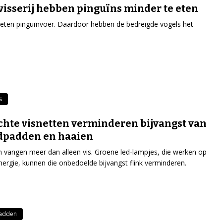
visserij hebben pinguïns minder te eten
ten pinguïnvoer. Daardoor hebben de bedreigde vogels het
s
chte visnetten verminderen bijvangst van
dpadden en haaien
n vangen meer dan alleen vis. Groene led-lampjes, die werken op
ergie, kunnen die onbedoelde bijvangst flink verminderen.
padden