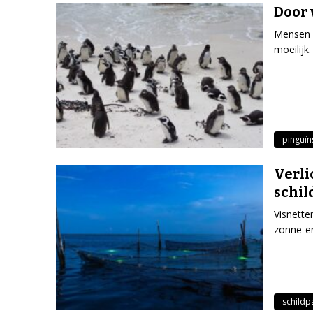
Door 
Mensen e
moeilijk.
pinguïn
Verli
schil
Visnette
zonne-en
schild