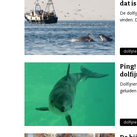
dat i
De dolfi
vinden. 
dolfijn
Ping!
dolfi
Dolfijne
geluiden
dolfijn