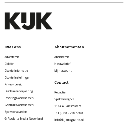
Over ons
Abonnementen
Adverteren
Abonneren
Colofon
Nieuwsbrief
Cookie informatie
Mijn account
Cookie Instellingen
Contact
Privacy beleid
Disclaimer/vrijwaring
Redactie
Leveringsvoorwaarden
Spaklerweg 53
Gebruiksvoorwaarden
1114 AE Amsterdam
Spelvoorwaarden
+31 (0)20 – 210 5300
© Roularta Media Nederland
info@kijkmagazine.nl