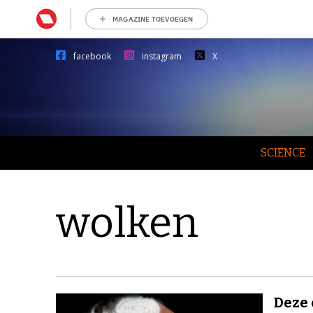
MAGAZINE TOEVOEGEN
facebook
instagram
X
SCIENCE
wolken
Deze 