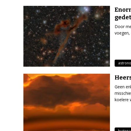
Enor
gedet
Door mee
voegen, 
astron
Heers
Geen enk
misschie
koelere 
buitena