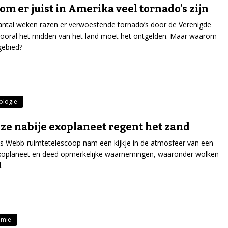
m er juist in Amerika veel tornado’s zijn
antal weken razen er verwoestende tornado’s door de Verenigde
vooral het midden van het land moet het ontgelden. Maar waarom
 gebied?
ologie
ze nabije exoplaneet regent het zand
 Webb-ruimtetelescoop nam een kijkje in de atmosfeer van een
exoplaneet en deed opmerkelijke waarnemingen, waaronder wolken
.
omie