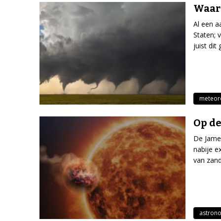
Waaro
Al een a
Staten; 
juist dit
meteor
Op de
De James
nabije 
van zand
astron