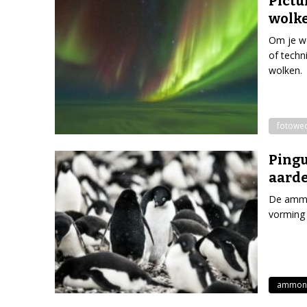
Pictu
wolk
Om je we
of techn
wolken.
fotowed
Pingu
aarde
De ammon
vorming 
ammon