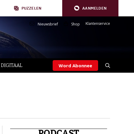
PUZZELEN
AANMELDEN
Klantenservice
Nieuwsbrief
Shop
 DIGITAAL
Word Abonnee
PODCAST