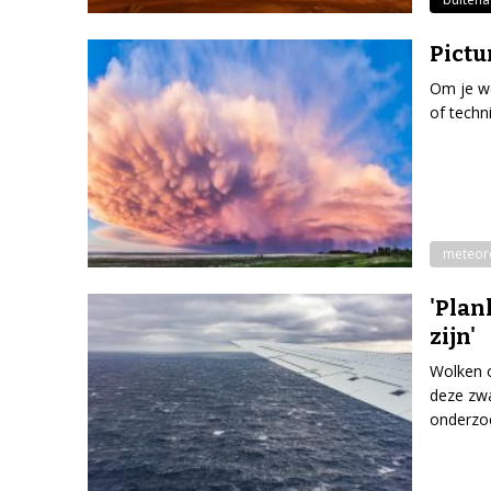
Pictu
Om je we
of techn
meteor
'Plan
zijn'
Wolken o
deze zwa
onderzo