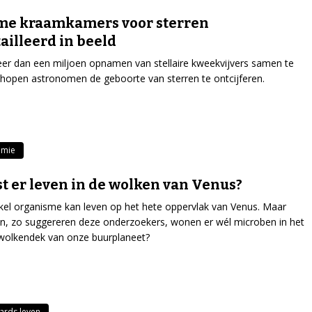
me kraamkamers voor sterren
ailleerd in beeld
r dan een miljoen opnamen van stellaire kweekvijvers samen te
hopen astronomen de geboorte van sterren te ontcijferen.
omie
t er leven in de wolken van Venus?
el organisme kan leven op het hete oppervlak van Venus. Maar
n, zo suggereren deze onderzoekers, wonen er wél microben in het
wolkendek van onze buurplaneet?
ards leven