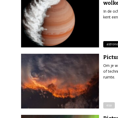
wolk
In de oc
kent een
astron
Pictu
Om je we
of techn
ruimte.
esa