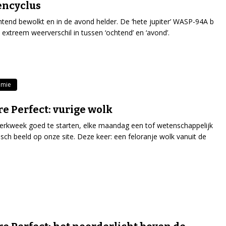
encyclus
htend bewolkt en in de avond helder. De ‘hete jupiter’ WASP-94A b
 extreem weerverschil in tussen ‘ochtend’ en ‘avond’.
omie
re Perfect: vurige wolk
rkweek goed te starten, elke maandag een tof wetenschappelijk
isch beeld op onze site. Deze keer: een feloranje wolk vanuit de