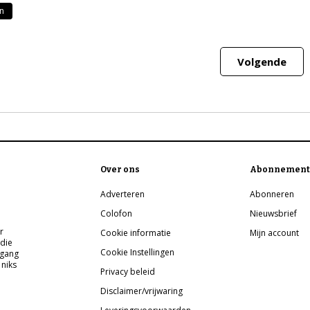
n
Volgende
Over ons
Abonnement
Adverteren
Abonneren
Colofon
Nieuwsbrief
r
Cookie informatie
Mijn account
 die
Cookie Instellingen
pgang
 niks
Privacy beleid
Disclaimer/vrijwaring