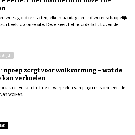
re Perfect: het noorderlicht boven de
en
rkweek goed te starten, elke maandag een tof wetenschappelijk
isch beeld op onze site. Deze keer: het noorderlicht boven de
strijd
ïnpoep zorgt voor wolkvorming – wat de
 kan verkoelen
iak die vrijkomt uit de uitwerpselen van pinguïns stimuleert de
van wolken.
iak