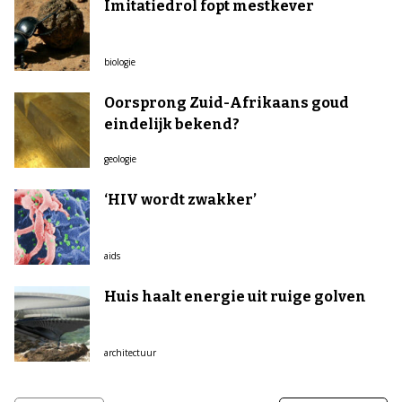
Imitatiedrol fopt mestkever
biologie
Oorsprong Zuid-Afrikaans goud
eindelijk bekend?
geologie
‘HIV wordt zwakker’
aids
Huis haalt energie uit ruige golven
architectuur