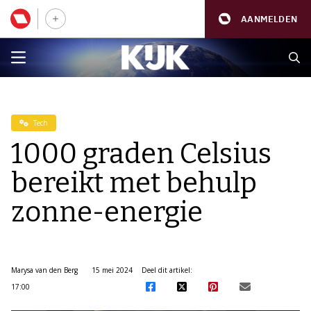
AANMELDEN
Tech
1000 graden Celsius
bereikt met behulp
zonne-energie
Marysa van den Berg
15 mei 2024
Deel dit artikel:
17:00