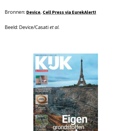
Bronnen:
,
Device
Cell Press via EurekAlert!
Beeld: Device/Casati
et al.