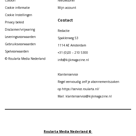
Colofon
Nieuwsbrief
Cookie informatie
Mijn account
Cookie Instellingen
Contact
Privacy beleid
Disclaimer/vrijwaring
Redactie
Leveringsvoorwaarden
Spaklerweg 53
Gebruiksvoorwaarden
1114 AE Amsterdam
Spelvoorwaarden
+31 (0)20 – 210 5300
© Roularta Media Nederland
info@kijkmagazine.nl
Klantenservice
Regel eenvoudig zelf je abonnementszaken
op https://service.roularta.nl/
Mail: klantenservice@kijkmagazine.nl
Roularta Media Nederland ©