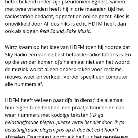
beter bekend onder zijn pseudoniem Egbert. Samen
met twee vrienden heeft hij in drie maanden tijd het
radiostation bedacht, opgezet en online gezet. Alles is
ontwikkeld door AI, dus niks is echt. HDFM heeft dan
ook als slogan
Real Sound, Fake Music
.
Wirtz kwam op het idee van HDFM toen hij hoorde dat
Sky Radio een van de best betaalde radiostations is. En
op die zender komen dj’s helemaal niet aan het woord;
de muziek wordt alleen onderbroken voor reclame,
nieuws, weer en verkeer. Verder speelt een computer
alle nummers af.
HDFM heeft wel een paar dj’s ‘in dienst’ die allemaal
hun eigen tune hebben, een praatje houden en dan
weer nummers met koddige teksten (
“Ik ga
belastingfraude plegen, please vertel het niet door. Ik ga
belastingfraude plegen, pas op ik doe het echt hoor”
)
afspelen. Daarnaast wordt elk halfuur het nepnieuws