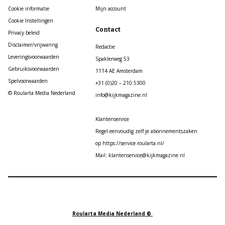
Cookie informatie
Mijn account
Cookie Instellingen
Contact
Privacy beleid
Disclaimer/vrijwaring
Redactie
Leveringsvoorwaarden
Spaklerweg 53
Gebruiksvoorwaarden
1114 AE Amsterdam
Spelvoorwaarden
+31 (0)20 – 210 5300
© Roularta Media Nederland
info@kijkmagazine.nl
Klantenservice
Regel eenvoudig zelf je abonnementszaken
op https://service.roularta.nl/
Mail: klantenservice@kijkmagazine.nl
Roularta Media Nederland ©