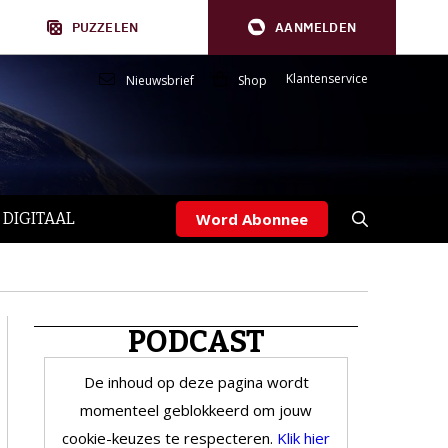
PUZZELEN
AANMELDEN
Klantenservice
Nieuwsbrief
Shop
 DIGITAAL
Word Abonnee
PODCAST
De inhoud op deze pagina wordt
momenteel geblokkeerd om jouw
cookie-keuzes te respecteren.
Klik hier