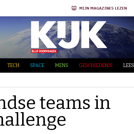
MIJN MAGAZINES LEZEN
TECH
SPACE
MENS
GESCHIEDENIS
LEES
ndse teams in
hallenge