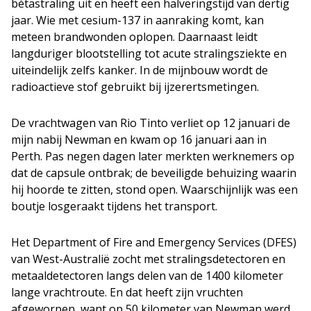
bètastraling uit en heeft een halveringstijd van dertig
jaar. Wie met cesium-137 in aanraking komt, kan
meteen brandwonden oplopen. Daarnaast leidt
langduriger blootstelling tot acute stralingsziekte en
uiteindelijk zelfs kanker. In de mijnbouw wordt de
radioactieve stof gebruikt bij ijzerertsmetingen.
De vrachtwagen van Rio Tinto verliet op 12 januari de
mijn nabij Newman en kwam op 16 januari aan in
Perth. Pas negen dagen later merkten werknemers op
dat de capsule ontbrak; de beveiligde behuizing waarin
hij hoorde te zitten, stond open. Waarschijnlijk was een
boutje losgeraakt tijdens het transport.
Het Department of Fire and Emergency Services (DFES)
van West-Australië zocht met stralingsdetectoren en
metaaldetectoren langs delen van de 1400 kilometer
lange vrachtroute. En dat heeft zijn vruchten
afgeworpen, want op 50 kilometer van Newman werd