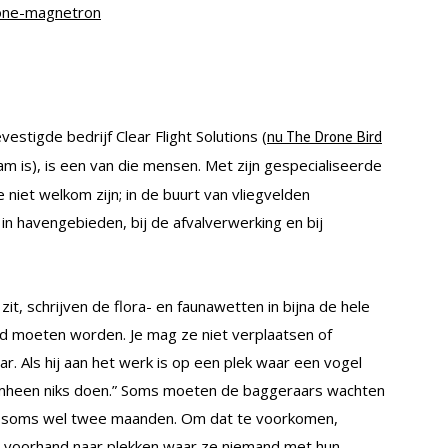
rone-magnetron
estigde bedrijf Clear Flight Solutions (
nu The Drone Bird
am is), is een van die mensen. Met zijn gespecialiseerde
 niet welkom zijn; in de buurt van vliegvelden
 in havengebieden, bij de afvalverwerking en bij
zit, schrijven de flora- en faunawetten in bijna de hele
d moeten worden. Je mag ze niet verplaatsen of
r. Als hij aan het werk is op een plek waar een vogel
eromheen niks doen.” Soms moeten de baggeraars wachten
urt soms wel twee maanden. Om dat te voorkomen,
 voorhand naar plekken waar ze niemand met hun