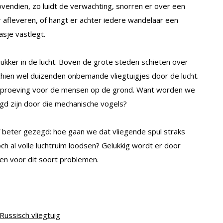
Bovendien, zo luidt de verwachting, snorren er over een
r afleveren, of hangt er achter iedere wandelaar een
asje vastlegt.
ker in de lucht. Boven de grote steden schieten over
schien wel duizenden onbemande vliegtuigjes door de lucht.
 beproeving voor de mensen op de grond. Want worden we
ngd zijn door die mechanische vogels?
Of beter gezegd: hoe gaan we dat vliegende spul straks
h al volle luchtruim loodsen? Gelukkig wordt er door
en voor dit soort problemen.
ussisch vliegtuig