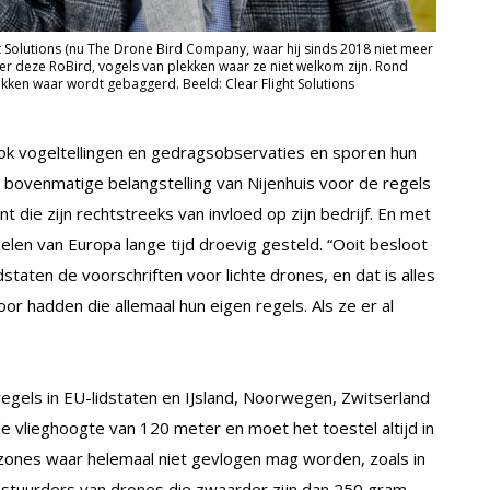
ht Solutions (nu The Drone Bird Company, waar hij sinds 2018 niet meer
er deze RoBird, vogels van plekken waar ze niet welkom zijn. Rond
kken waar wordt gebaggerd. Beeld: Clear Flight Solutions
ook vogeltellingen en gedragsobservaties en sporen hun
bovenmatige belangstelling van Nijenhuis voor de regels
 die zijn rechtstreeks van invloed op zijn bedrijf. En met
elen van Europa lange tijd droevig gesteld. “Ooit besloot
staten de voorschriften voor lichte drones, en dat is alles
or hadden die allemaal hun eigen regels. Als ze er al
egels in EU-lidstaten en IJsland, Noorwegen, Zwitserland
e vlieghoogte van 120 meter en moet het toestel altijd in
r zones waar helemaal niet gevlogen mag worden, zoals in
estuurders van drones die zwaarder zijn dan 250 gram