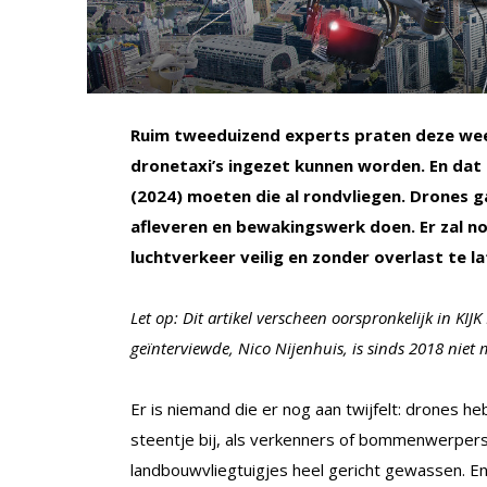
Ruim tweeduizend experts praten deze we
dronetaxi’s ingezet kunnen worden. En dat i
(2024) moeten die al rondvliegen. Drones 
afleveren en bewakingswerk doen. Er zal n
luchtverkeer veilig en zonder overlast te l
Let op: Dit artikel verscheen oorspronkelijk in KIJ
geïnterviewde, Nico Nijenhuis, is sinds 2018 niet 
Er is niemand die er nog aan twijfelt: drones h
steentje bij, als verkenners of bommenwerpe
landbouwvliegtuigjes heel gericht gewassen. E