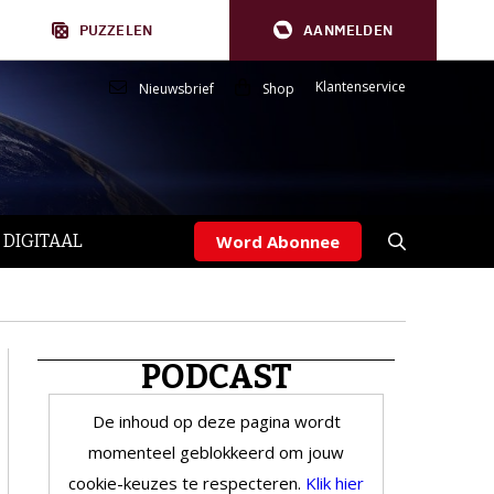
PUZZELEN
AANMELDEN
Klantenservice
Nieuwsbrief
Shop
 DIGITAAL
Word Abonnee
PODCAST
De inhoud op deze pagina wordt
momenteel geblokkeerd om jouw
cookie-keuzes te respecteren.
Klik hier