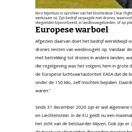
Nico Nijenhuis is oprichter van het Enschedese Clear Flig
werkzaam is). Zijn bedrijf verjaagde met drones, waarond
vliegvelden bijvoorbeeld, in landbouwgebieden, of op ple
Europese warboel
Afgezien daarvan doet het bedrijf wereldwijd 
drones nesten van weidevogels op. Vandaar de 
met betrekking tot drones in andere landen, want
die regelgeving was het volgens hem in grote d
de Europese luchtvaartautoriteit EASA dat de lid
onder de 150 kilo, zelf mochten bepalen. Daardo
waren.”
Sinds 31 december 2020 zijn er wel algemene r
en Liechtenstein. In de EU geldt nu een maximal
het zicht van de bestuurder blijven. Ook zijn e
de buurt van vliegvelden. Bovendien moeten b