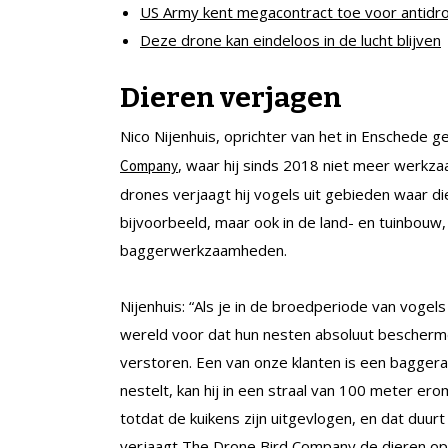
US Army kent megacontract toe voor antid
Deze drone kan eindeloos in de lucht blijven
Dieren verjagen
Nico Nijenhuis, oprichter van het in Enschede gev
, waar hij sinds 2018 niet meer werkza
Company
drones verjaagt hij vogels uit gebieden waar die
bijvoorbeeld, maar ook in de land- en tuinbouw,
baggerwerkzaamheden.
Nijenhuis: “Als je in de broedperiode van vogels 
wereld voor dat hun nesten absoluut bescherm
verstoren. Een van onze klanten is een baggeraa
nestelt, kan hij in een straal van 100 meter 
totdat de kuikens zijn uitgevlogen, en dat du
verjaagt The Drone Bird Company de dieren op