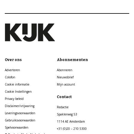
Over ons
Abonnementen
Adverteren
Abonneren
Colofon
Nieuwsbrief
Cookie informatie
Mijn account
Cookie Instellingen
Contact
Privacy beleid
Disclaimer/vrijwaring
Redactie
Leveringsvoorwaarden
Spaklerweg 53
Gebruiksvoorwaarden
1114 AE Amsterdam
Spelvoorwaarden
+31 (0)20 – 210 5300