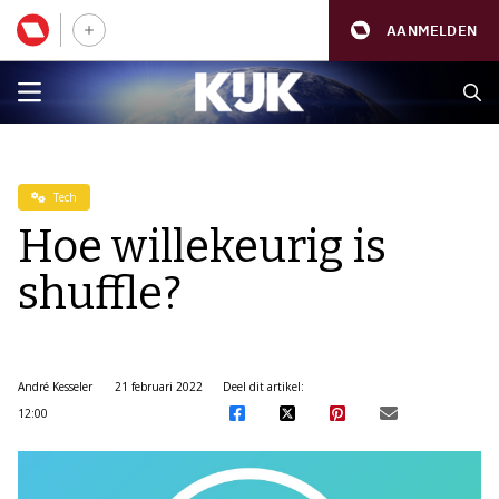
AANMELDEN
Tech
Hoe willekeurig is
shuffle?
André Kesseler
21 februari 2022
Deel dit artikel:
12:00