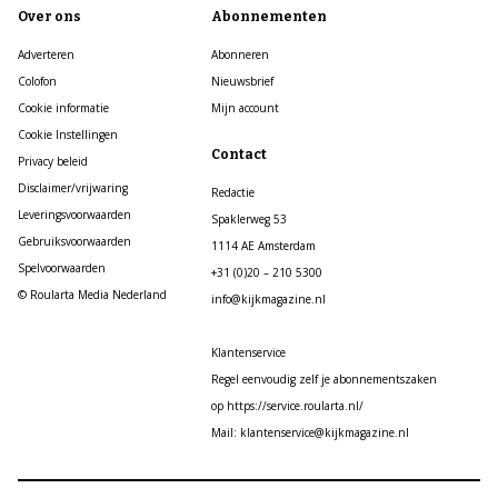
Over ons
Abonnementen
Adverteren
Abonneren
Colofon
Nieuwsbrief
Cookie informatie
Mijn account
Cookie Instellingen
Contact
Privacy beleid
Disclaimer/vrijwaring
Redactie
Leveringsvoorwaarden
Spaklerweg 53
Gebruiksvoorwaarden
1114 AE Amsterdam
Spelvoorwaarden
+31 (0)20 – 210 5300
© Roularta Media Nederland
info@kijkmagazine.nl
Klantenservice
Regel eenvoudig zelf je abonnementszaken
op https://service.roularta.nl/
Mail: klantenservice@kijkmagazine.nl