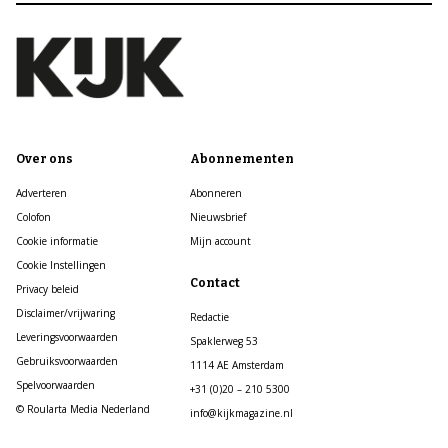
Over ons
Abonnementen
Adverteren
Abonneren
Colofon
Nieuwsbrief
Cookie informatie
Mijn account
Cookie Instellingen
Contact
Privacy beleid
Disclaimer/vrijwaring
Redactie
Leveringsvoorwaarden
Spaklerweg 53
Gebruiksvoorwaarden
1114 AE Amsterdam
Spelvoorwaarden
+31 (0)20 – 210 5300
© Roularta Media Nederland
info@kijkmagazine.nl