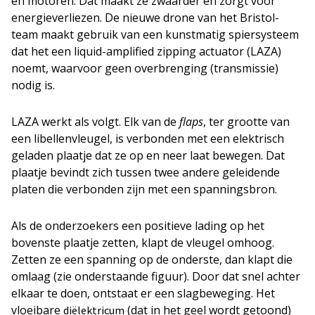
en motoren. Dat maakt ze zwaarder en zorgt voor
energieverliezen. De nieuwe drone van het Bristol-
team maakt gebruik van een kunstmatig spiersysteem
dat het een liquid-amplified zipping actuator (LAZA)
noemt, waarvoor geen overbrenging (transmissie)
nodig is.
LAZA werkt als volgt. Elk van de
flaps
, ter grootte van
een libellenvleugel, is verbonden met een elektrisch
geladen plaatje dat ze op en neer laat bewegen. Dat
plaatje bevindt zich tussen twee andere geleidende
platen die verbonden zijn met een spanningsbron.
Als de onderzoekers een positieve lading op het
bovenste plaatje zetten, klapt de vleugel omhoog.
Zetten ze een spanning op de onderste, dan klapt die
omlaag (zie onderstaande figuur). Door dat snel achter
elkaar te doen, ontstaat er een slagbeweging. Het
vloeibare
(dat in het geel wordt getoond)
diëlektricum