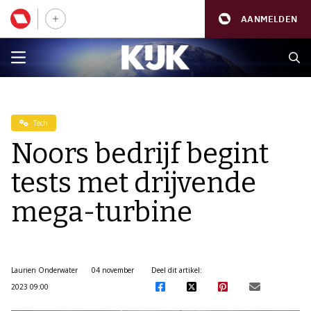
AANMELDEN
Tech
Noors bedrijf begint
tests met drijvende
mega-turbine
Laurien Onderwater
04 november
Deel dit artikel:
2023 09:00