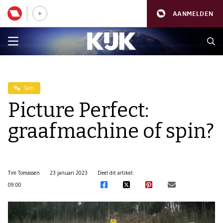
AANMELDEN
Tech
Picture Perfect:
graafmachine of spin?
Tim Tomassen
23 januari 2023
Deel dit artikel:
09:00