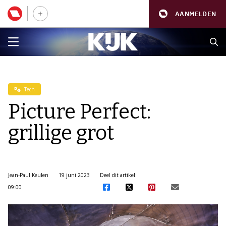
AANMELDEN
Tech
Picture Perfect:
grillige grot
Jean-Paul Keulen
19 juni 2023
Deel dit artikel:
09:00