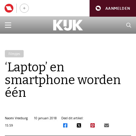
AANMELDEN
Filmpjes
‘Laptop’ en
smartphone worden
één
Naomi Vreeburg
10 januari 2018
Deel dit artikel:
15:59