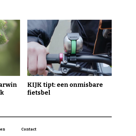
Darwin
KIJK tipt: een onmisbare
jk
fietsbel
en
Contact