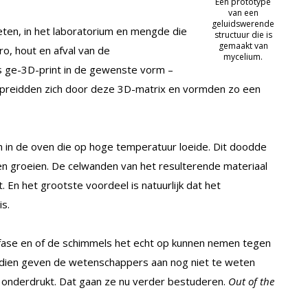
Een prototype
van een
geluidswerende
en, in het laboratorium en mengde die
structuur die is
gemaakt van
o, hout en afval van de
mycelium.
s ge-3D-print in de gewenste vorm –
spreidden zich door deze 3D-matrix en vormden zo een
 in de oven die op hoge temperatuur loeide. Dit doodde
n groeien. De celwanden van het resulterende materiaal
 En het grootste voordeel is natuurlijk dat het
is.
 fase en of de schimmels het echt op kunnen nemen tegen
ndien geven de wetenschappers aan nog niet te weten
 onderdrukt. Dat gaan ze nu verder bestuderen.
Out of the