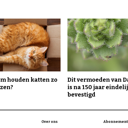
m houden katten zo
Dit vermoeden van 
ozen?
is na 150 jaar eindeli
bevestigd
Over ons
Abonnement