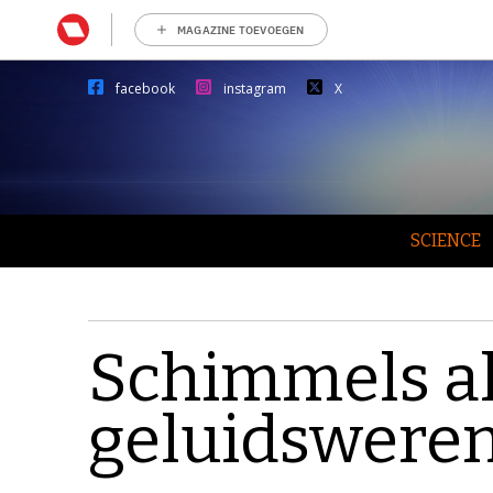
MAGAZINE TOEVOEGEN
facebook
instagram
X
SCIENCE
Schimmels a
geluidsweren