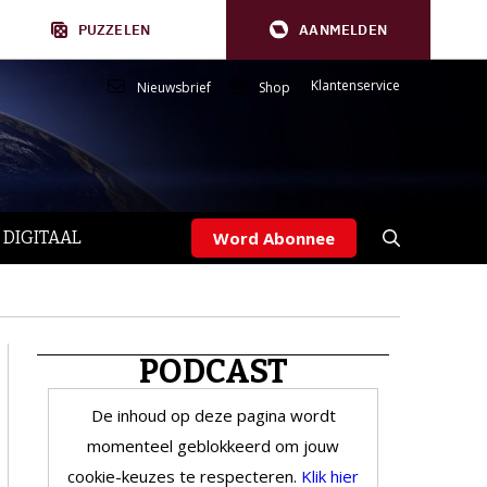
PUZZELEN
AANMELDEN
Klantenservice
Nieuwsbrief
Shop
 DIGITAAL
Word Abonnee
PODCAST
De inhoud op deze pagina wordt
momenteel geblokkeerd om jouw
cookie-keuzes te respecteren.
Klik hier