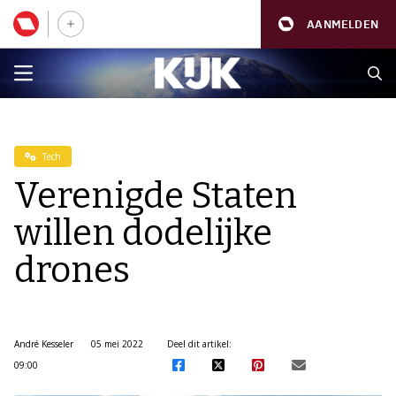
AANMELDEN
Tech
Verenigde Staten
willen dodelijke
drones
André Kesseler
05 mei 2022
Deel dit artikel:
09:00